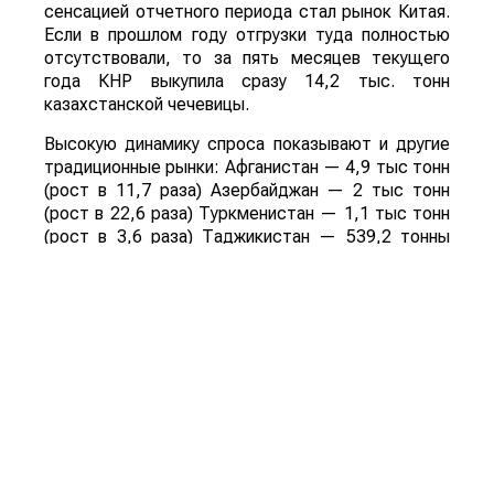
сенсацией отчетного периода стал рынок Китая.
Если в прошлом году отгрузки туда полностью
отсутствовали, то за пять месяцев текущего
года КНР выкупила сразу 14,2 тыс. тонн
казахстанской чечевицы.
Высокую динамику спроса показывают и другие
традиционные рынки: Афганистан — 4,9 тыс тонн
(рост в 11,7 раза) Азербайджан — 2 тыс тонн
(рост в 22,6 раза) Туркменистан — 1,1 тыс тонн
(рост в 3,6 раза) Таджикистан — 539,2 тонны
(рост в 23,4 раза) Польша — 462 тонны (рост в
21 раз).
Смотрите больше интересных агроновостей
Казахстана на нашем канале
telegram
, узнавайте
о важных событиях в
facebook
и подписывайтесь
на
youtube
канал и
instagram
.