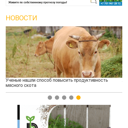
НОВОСТИ
Ученые нашли способ повысить продуктивность
Жа
мясного скота
1
2
3
4
5