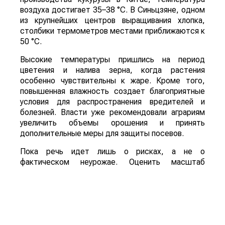
воздуха достигает 35–38 °C. В Синьцзяне, одном
из крупнейших центров выращивания хлопка,
столбики термометров местами приближаются к
50 °C.
Высокие температуры пришлись на период
цветения и налива зерна, когда растения
особенно чувствительны к жаре. Кроме того,
повышенная влажность создает благоприятные
условия для распространения вредителей и
болезней. Власти уже рекомендовали аграриям
увеличить объемы орошения и принять
дополнительные меры для защиты посевов.
Пока речь идет лишь о рисках, а не о
фактическом неурожае. Оценить масштаб
возможных потерь удастся только после начала
уборочной кампании. Однако ситуация находится
под пристальным вниманием, поскольку осенний
урожай обеспечивает около трех четвертей
всего производства зерна в Китае.