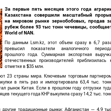
За первые пять месяцев этого года аграри
Казахстана совершили масштабный проры
на мировом рынке зернобобовых, продав з
рубеж более 93 тыс тонн чечевицы, сообщае
World
of
NAN
.
По данным Lsm.kz, этот объем сразу в 6,7 раз
превысил показатели аналогичного период
прошлого года. Суммарная экспортная выручк
отечественных производителей приблизилась 
отметке в $35 млн.
ают 23 страны мира. Ключевым торговым партнеро
купки в пять раз и импортировала 63,4 тыс. тонн
ал рынок Китая. Если в прошлом году отгрузки туд
яцев текущего года КНР выкупила сразу 14,2 тыс. тон
 другие традиционные рынки: Афганистан — 4,9 ты