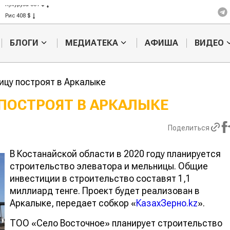
Кукуруза 301 $
Рис 408 $
Пшеница 423 $
БЛОГИ
МЕДИАТЕКА
АФИША
ВИДЕО
ицу построят в Аркалыке
ПОСТРОЯТ В АРКАЛЫКЕ
Казахстанское
Картофельн
Поделиться
сельхозсырье
войны: коло
используют для
жука будут 
производства
лазером
В Костанайской области в 2020 году планируется
лива
строительство элеватора и мельницы. Общие
инвестиции в строительство составят 1,1
миллиард тенге. Проект будет реализован в
Аркалыке, передает собкор «
КазахЗерно.kz
».
ТОО «Село Восточное» планирует строительство