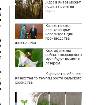
Жара в Китае может
поднять цены на
и
зерно
в
а
т
Казахстанское
сельхозсырье
используют для
производства
а
авиатоплива
а
Картофельные
а
войны: колорадского
к
жука будут выжигать
лазером
м
Кыргызстан обошел
.
Казахстан по темпам роста сельского
хозяйства
а
н
с