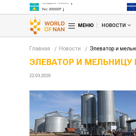
Кукуруза 150000₸
Рис 300000₸
Пшеница 3 класс 125000₸
МЕНЮ
НОВОСТИ
Главная
Новости
Элеватор и мельн
ЭЛЕВАТОР И МЕЛЬНИЦУ 
анские
Жара в Китае может
22.03.2020
млн на
поднять цены на
зерно
авиатоп