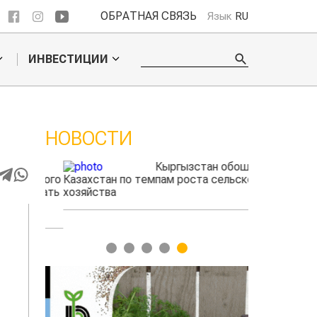
ОБРАТНАЯ СВЯЗЬ
Язык
RU
ИНВЕСТИЦИИ
НОВОСТИ
ые
Кыргызстан обошел
радского
Казахстан по темпам роста сельского
фермеры зар
выжигать
хозяйства
экспорте че
1
2
3
4
5