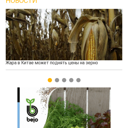
НОВОСТИ
Казахстанское сельхозсырье используют для
Ка
производства авиатоплива
вы
1
2
3
4
5