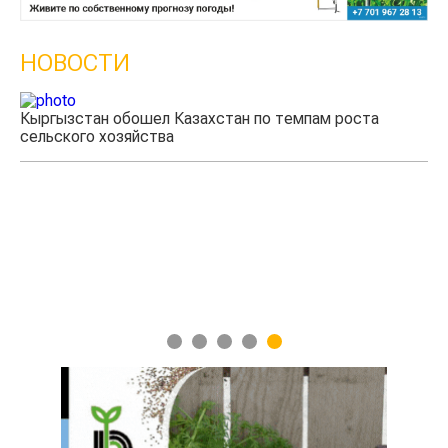
НОВОСТИ
Кыргызстан обошел Казахстан по темпам роста
Ка
сельского хозяйства
эк
1
2
3
4
5