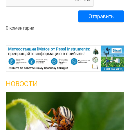
0 коментарии
НОВОСТИ
Кы
се