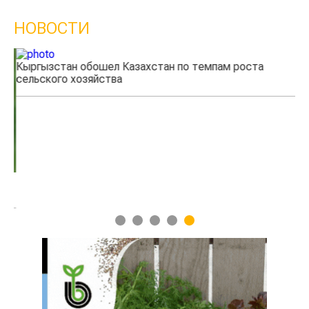
НОВОСТИ
Кыргызстан обошел Казахстан по темпам роста
Ка
сельского хозяйства
эк
1
2
3
4
5