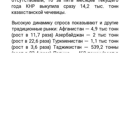
отсутствовали, то за пять месяцев текущего
года КНР выкупила сразу 14,2 тыс. тонн
казахстанской чечевицы.
Высокую динамику спроса показывают и другие
традиционные рынки: Афганистан — 4,9 тыс тонн
(рост в 11,7 раза) Азербайджан — 2 тыс тонн
(рост в 22,6 раза) Туркменистан — 1,1 тыс тонн
(рост в 3,6 раза) Таджикистан — 539,2 тонны
(рост в 23,4 раза) Польша — 462 тонны (рост в
21 раз).
Смотрите больше интересных агроновостей
Казахстана на нашем канале
telegram
, узнавайте
о важных событиях в
facebook
и подписывайтесь
на
youtube
канал и
instagram
.
Обсуждение