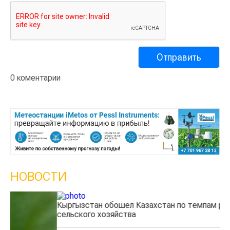
0 коментарии
НОВОСТИ
Кыргызстан обошел Казахстан по темпам роста
Ка
сельского хозяйства
эк