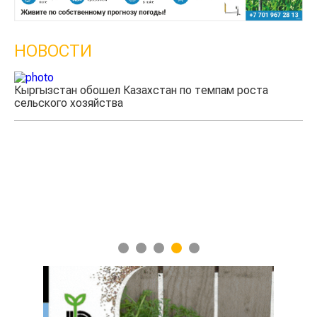
НОВОСТИ
Кыргызстан обошел Казахстан по темпам роста
сельского хозяйства
Уч
мя
1
2
3
4
5