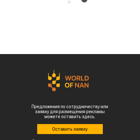
потерях урожая кукурузы, риса, хлопка и сои
именно в самый важный период их
развития, сообщает
World
of
NAN
По данным китайских метеорологических служб,
наиболее сложная ситуация складывается в
северных регионах страны. В провинции
Шаньдун, которая обеспечивает около 10%
производства кукурузы в Китае, температура
воздуха достигает 35–38 °C. В Синьцзяне, одном
из крупнейших центров выращивания хлопка,
столбики термометров местами приближаются к
50 °C.
Высокие температуры пришлись на период
цветения и налива зерна, когда растения
особенно чувствительны к жаре. Кроме того,
повышенная влажность создает благоприятные
условия для распространения вредителей и
болезней. Власти уже рекомендовали аграриям
увеличить объемы орошения и принять
дополнительные меры для защиты посевов.