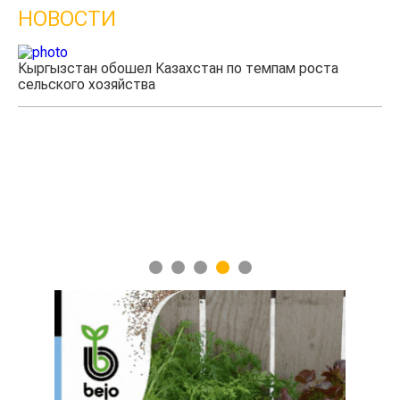
НОВОСТИ
Кыргызстан обошел Казахстан по темпам роста
сельского хозяйства
Уч
мя
1
2
3
4
5