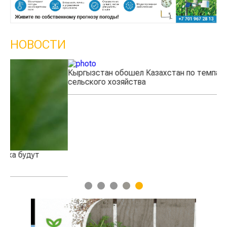
НОВОСТИ
Кыргызстан обошел Казахстан по темпам роста
Ка
сельского хозяйства
эк
1
2
3
4
5