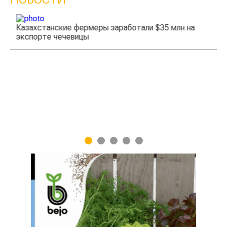
Казахстанские фермеры заработали $35 млн на
экспорте чечевицы
Жа
1
2
3
4
5