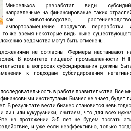
Минсельхоз разработал виды субсидий
направленные на финансирование таких отрасле
как животноводство, растениеводство
импортозамещение продуктов переработки 
В то же время некоторые виды ныне существующег
дложению ведомства могут быть отменены.
дложениями не согласны. Фермеры настаивают н
раслей. В комитете пищевой промышленности НП
ительства в вопросах субсидирования должны быт
зменения к подходам субсидирования негативн
 последовательность в работе правительства. Все м
 финансовыми институтами. Бизнес не знает, будет л
т. В результате вести бизнес становится невыгодно
 яиц или кукурузники, считаем, что для всех нужн
йте на протяжении 3-5 лет не будем трогать эт
оздействие, и уже если неэффективно, только тогд