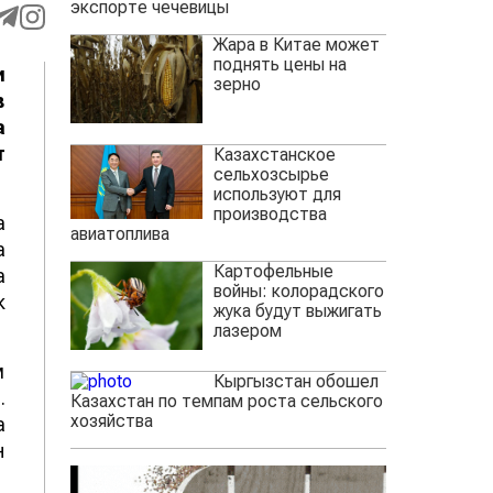
экспорте чечевицы
Жара в Китае может
поднять цены на
и
зерно
в
а
т
Казахстанское
сельхозсырье
используют для
производства
а
авиатоплива
а
Картофельные
а
войны: колорадского
к
жука будут выжигать
лазером
м
Кыргызстан обошел
.
Казахстан по темпам роста сельского
хозяйства
а
н