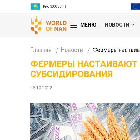
Рис 300000₸
Пшеница 3 класс 125000₸
МЕНЮ
НОВОСТИ
Главная
Новости
Фермеры настаив
ФЕРМЕРЫ НАСТАИВАЮТ 
СУБСИДИРОВАНИЯ
Кыргызстан обошел
Казахстан по темпам роста сельского
фермеры
хозяйства
экспорт
06.10.2022