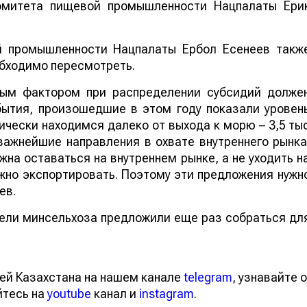
комитета пищевой промышленности Нацпалаты Ери
й промышленности Нацпалаты Ербол Есенеев такж
обходимо пересмотреть.
ным фактором при распределении субсидий долже
бытия, произошедшие в этом году показали уровен
чески находимся далеко от выхода к морю – 3,5 ты
ажнейшие направления в охвате внутреннего рынка
на оставаться на внутреннем рынке, а не уходить н
жно экспортировать. Поэтому эти предложения нужн
ев.
ели минсельхоза предложили еще раз собраться дл
ей Казахстана на нашем канале
telegram
, узнавайте о
йтесь на
youtube
канал и
instagram
.