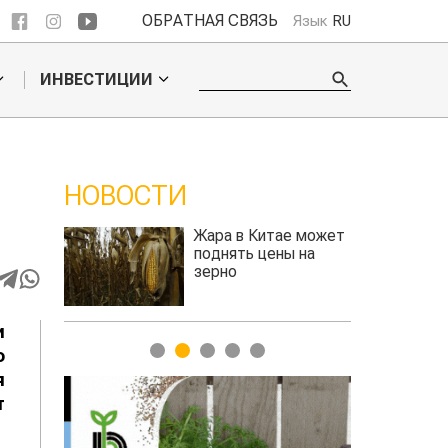
ОБРАТНАЯ СВЯЗЬ
Язык
RU
ИНВЕСТИЦИИ
НОВОСТИ
е может
Казахстанское
ы на
сельхозсырье
используют для
производства
авиатоплива
и
1
2
3
4
5
о
я
т