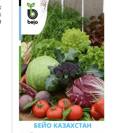
с
с
т