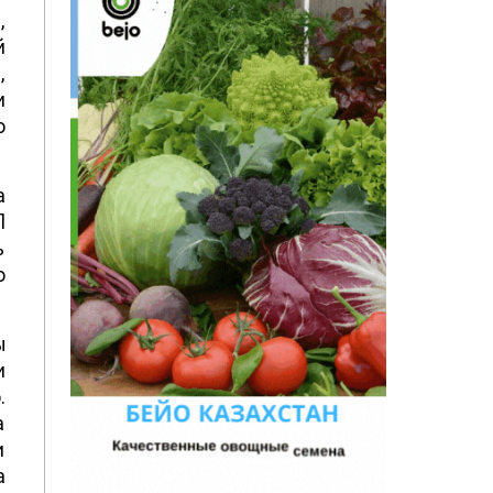
,
й
,
и
о
а
П
ь
о
ы
и
.
а
и
а