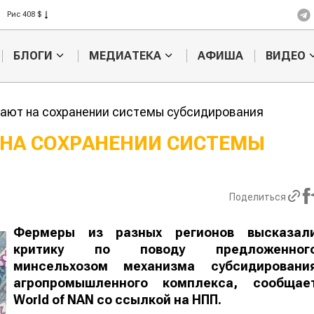
Рис 408 $
Пшеница 423 $
БЛОГИ
МЕДИАТЕКА
АФИША
ВИДЕО
ают на сохранении системы субсидирования
НА СОХРАНЕНИИ СИСТЕМЫ
Казахстанские
Жара в Кита
 заработали $35 млн на
поднять цен
е чечевицы
зерно
Поделиться
Фермеры из разных регионов высказал
критику по поводу предложенног
минсельхозом механизма субсидировани
агропромышленного комплекса, сообщае
World
of
NAN
со ссылкой на НПП.