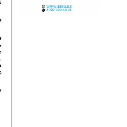
к
е
н
ь
с
.
а
о
я