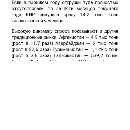
Если в прошлом году отгрузки туда полностью
отсутствовали, то за пять месяцев текущего
года КНР выкупила сразу 14,2 тыс. тонн
казахстанской чечевицы.
Высокую динамику спроса показывают и другие
традиционные рынки: Афганистан — 4,9 тыс тонн
(рост в 11,7 раза) Азербайджан — 2 тыс тонн
(рост в 22,6 раза) Туркменистан — 1,1 тыс тонн
(рост в 3,6 раза) Таджикистан — 539,2 тонны
(рост в 23,4 раза) Польша — 462 тонны (рост в
21 раз).
Смотрите больше интересных агроновостей
Казахстана на нашем канале
telegram
, узнавайте
о важных событиях в
facebook
и подписывайтесь
на
youtube
канал и
instagram
.
Обсуждение