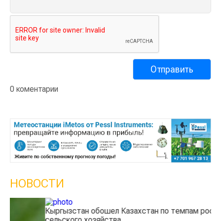
0 коментарии
НОВОСТИ
Кыргызстан обошел Казахстан по темпам роста
Ка
сельского хозяйства
эк