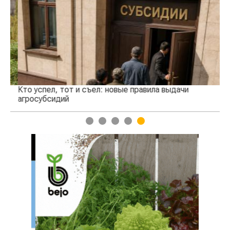
Кто успел, тот и съел: новые правила выдачи
Ка
агросубсидий
пр
1
2
3
4
5