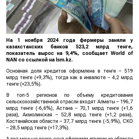
На 1 ноября 2024 года фермеры заняли у
казахстанских банков 523,2 млрд тенге,
показатель вырос на 9,4%, сообщает
World
of
NAN
со ссылкой на lsm.kz
.
Основная доля кредитов оформлена в тенге – 519
млрд тенге (+9,3%), тогда как в инвалюте – 4,2 млрд
тенге (+23,5%).
В топ-5 регионов по объему кредитования
сельскохозяйственной отрасли входят Алматы – 196,7
млрд тенге (-6,6%), Астана – 70,1 млрд тенге (+1,6
раза), Акмолинская – 52,8 млрд тенге (+1,2 раза),
Костанайская области – 37,7 млрд тенге (-5,9%), СКО –
28,5 млрд тенге (+17,3%).
А вот меньше всего ссуд оформили аграрии из