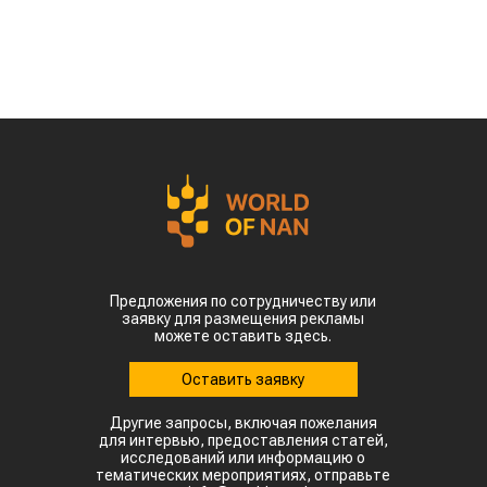
сельскохозяйственного сырья. Проект
предусматривает создание полного
производственного цикла – от выращивания
сырья до выпуска готового топлива для
авиации, сообщает
World
of
NAN
.
Эту инициативу обсудили на встрече премьер-
министра Олжаса Бектенова с основателем
гонконгской компании Full Vision Capital
доктором Питером Ли.
Ключевая идея проекта – создание в Казахстане
интегрированной экосистемы по производству
устойчивого авиационного топлива. Для этого
планируется использовать
сельскохозяйственное сырье, которое будет
выращиваться и перерабатываться внутри
страны.
Пилотной площадкой для реализации проекта
может стать город Алатау. эффективного
использования возобновляемых источников