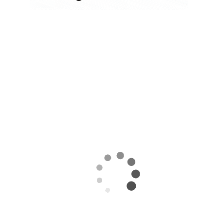
КАЗАХСТАНСКОЕ
СЕЛЬХОЗСЫРЬЕ
ИСПОЛЬЗУЮТ ДЛЯ
ПРОИЗВОДСТВА
АВИАТОПЛИВА
05.08.2026
Поделиться
Казахстан может освоить производство
экологически чистого авиационного топлива
(Sustainable Aviation Fuel, SAF) из