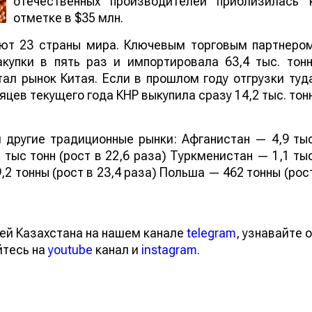
отечественных производителей приблизилась 
отметке в $35 млн.
ают 23 страны мира. Ключевым торговым партнеро
купки в пять раз и импортировала 63,4 тыс. тонн
ал рынок Китая. Если в прошлом году отгрузки туд
яцев текущего года КНР выкупила сразу 14,2 тыс. тон
 другие традиционные рынки: Афганистан — 4,9 ты
 тыс тонн (рост в 22,6 раза) Туркменистан — 1,1 ты
,2 тонны (рост в 23,4 раза) Польша — 462 тонны (рос
ей Казахстана на нашем канале
telegram
, узнавайте о
йтесь на
youtube
канал и
instagram
.