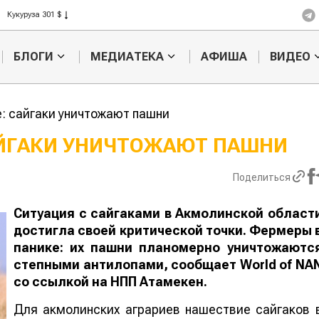
Рис 408 $
Пшеница 423 $
БЛОГИ
МЕДИАТЕКА
АФИША
ВИДЕО
: сайгаки уничтожают пашни
АЙГАКИ УНИЧТОЖАЮТ ПАШНИ
Казахстанское
Картофельные
Поделиться
сельхозсырье
войны: колорад
используют для
жука будут выж
производства
лазером
Ситуация с сайгаками в Акмолинской област
а
достигла своей критической точки. Фермеры 
панике: их пашни планомерно уничтожаютс
степными антилопами, сообщает
World
of
NA
со ссылкой на НПП Атамекен.
Для акмолинских аграриев нашествие сайгаков 