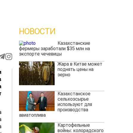
НОВОСТИ
Казахстанские
фермеры заработали $35 млн на
экспорте чечевицы
Жара в Китае может
поднять цены на
и
зерно
в
а
т
Казахстанское
сельхозсырье
используют для
производства
а
авиатоплива
а
Картофельные
а
войны: колорадского