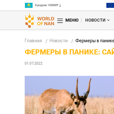
Рис 300000₸
Пшеница 3 класс 125000₸
МЕНЮ
НОВОСТИ
Главная
Новости
Фермеры в панике
ФЕРМЕРЫ В ПАНИКЕ: С
кие
Жара в Китае может
01.07.2022
 на
поднять цены на
зерно
авиатоплив