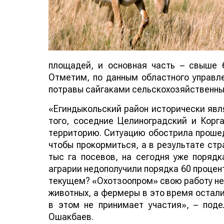
площадей, и основная часть – свыше 6
Отметим, по данным областного управле
потравы сайгаками сельскохозяйственных
«Егиндыкольский район исторически явл
того, соседние Целиноградский и Корг
территорию. Ситуацию обострила прошед
чтобы прокормиться, а в результате ст
тыс га посевов, на сегодня уже порядк
аграрии недополучили порядка 60 процент
текущем? «Охотзоопром» свою работу не
животных, а фермеры в это время остали
в этом не принимает участия», – под
Ошакбаев.