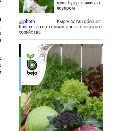
к
жука будут выжигать
лазером
м
Кыргызстан обошел
.
Казахстан по темпам роста сельского
хозяйства
а
н
с
с
т