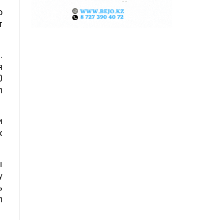
о
т
.
я
0
л
и
х
ы
у
ь
л