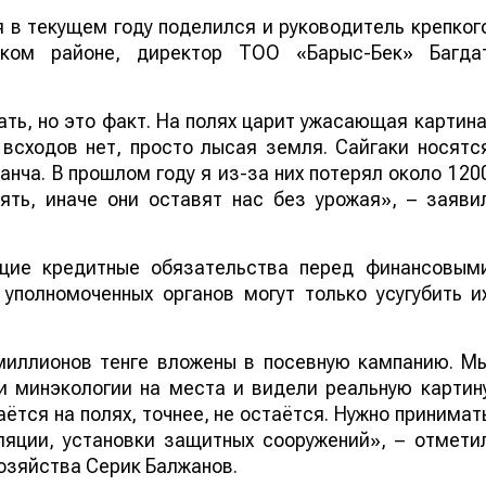
 в текущем году поделился и руководитель крепког
ком районе, директор ТОО «Барыс-Бек» Багда
вать, но это факт. На полях царит ужасающая картина
 всходов нет, просто лысая земля. Сайгаки носятс
анча. В прошлом году я из-за них потерял около 120
лять, иначе они оставят нас без урожая», – заяви
ие кредитные обязательства перед финансовым
уполномоченных органов могут только усугубить и
миллионов тенге вложены в посевную кампанию. М
 минэкологии на места и видели реальную картин
аётся на полях, точнее, не остаётся. Нужно принимат
яции, установки защитных сооружений», – отмети
озяйства Серик Балжанов.