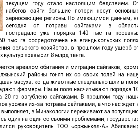
текущем году стало настоящим бедствием. О
набегов сайги большие потери несут основны
зерносеющие регионы. По имеющимся данным, н
сегодня от потравы сайгаками в област
пострадало уже порядка 140 тыс га посевны
0 тыс га сосредоточена на егиндыкольских полях
ния сельского хозяйства, в прошлом году ущерб о
 культур превысил 8 млрд тенге.
яется ареалом обитания и миграции сайгаков, кром
алжынский районы гонят их со своих полей на наш
шая засуха, когда животные специально шли в поля
радают фермеры. Наши поля насчитывают порядка 1
а 20 га загублено сайгаками. В прошлом году наш
ов урожая из-за потравы сайгаками, а что нас ждет 
 выполняет, в Минэкологии переживают за популяци
сь один на один со своими проблемами, государств
елился руководитель ТОО «Қоржынкөл-А» Абилкаиы