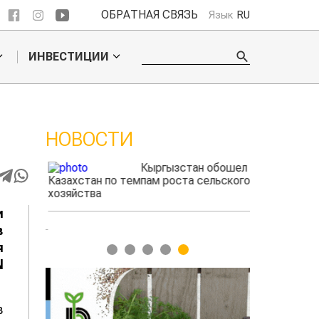
ОБРАТНАЯ СВЯЗЬ
Язык
RU
ИНВЕСТИЦИИ
НОВОСТИ
Кыргызстан обошел
ского
Казахстан по темпам роста сельского
фермеры зарабо
игать
хозяйства
экспорте чечев
и
в
я
1
2
3
4
5
N
в