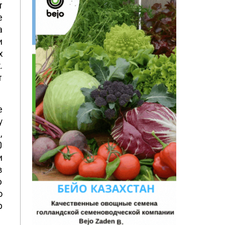
т
е
а
и
х
.
т
е
у
,
0
и
в
ю
о
р