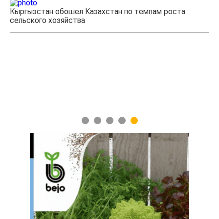
Кыргызстан обошел Казахстан по темпам роста
Ка
сельского хозяйства
эк
1
2
3
4
5