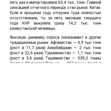
пять раз и импортировала 63,4 тыс. тонн. Главной
сенсацией отчетного периода стал рынок Китая.
Если в прошлом году отгрузки туда полностью
отсутствовали, то за пять месяцев текущего
года КНР выкупила сразу 14,2 тыс. тонн
казахстанской чечевицы.
Высокую динамику спроса показывают и другие
традиционные рынки: Афганистан — 4,9 тыс тонн
(рост в 11,7 раза) Азербайджан — 2 тыс тонн
(рост в 22,6 раза) Туркменистан — 1,1 тыс тонн
(рост в 3,6 раза) Таджикистан — 539,2 тонны
(рост в 23,4 раза) Польша — 462 тонны (рост в
21 раз).
Смотрите больше интересных агроновостей
Казахстана на нашем канале
telegram
, узнавайте
о важных событиях в
facebook
и подписывайтесь
на
youtube
канал и
instagram
.