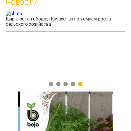
НОВОСТИ
Кыргызстан обошел Казахстан по темпам роста
Ка
сельского хозяйства
эк
1
2
3
4
5