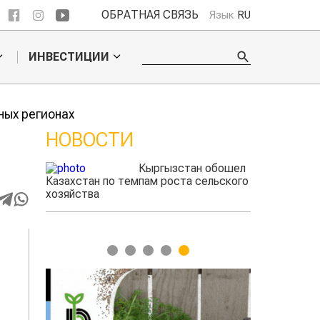
ОБРАТНАЯ СВЯЗЬ
Язык
RU
ИНВЕСТИЦИИ
ных регионах
НОВОСТИ
 обошел
Казахстанские
ельского
фермеры заработали $35 млн на
экспорте чечевицы
1
2
3
4
5