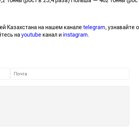
,2 тонны (рост в 23,4 раза) Польша — 462 тонны (рос
ей Казахстана на нашем канале
telegram
, узнавайте о
йтесь на
youtube
канал и
instagram
.