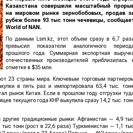
Казахстана совершили масштабный проры
на мировом рынке зернобобовых, продав з
рубеж более 93 тыс тонн чечевицы, сообщае
World
of
NAN
.
По данным Lsm.kz, этот объем сразу в 6,7 раз
превысил показатели аналогичного период
прошлого года. Суммарная экспортная выручк
отечественных производителей приблизилась 
отметке в $35 млн.
ают 23 страны мира. Ключевым торговым партнеро
купки в пять раз и импортировала 63,4 тыс. тонн
ал рынок Китая. Если в прошлом году отгрузки туд
яцев текущего года КНР выкупила сразу 14,2 тыс. тон
 другие традиционные рынки: Афганистан — 4,9 ты
 тыс тонн (рост в 22,6 раза) Туркменистан — 1,1 ты