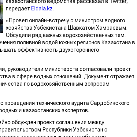
казахстанского ведомства рассказал в Twitter,
передает
Eldala.kz
.
«Провел онлайн-встречу с министром водного
хозяйства Узбекистана Шавкатом Хамраевым.
Обсудили ряд важных водохозяйственных тем.
чения поливной водой южных регионов Казахстана в
вышать эффективность двухстороннего
.
и, руководители министерств согласовали проект
ства в сфере водных отношений. Документ отражает
ничества по водохозяйственным вопросам
ос проведения технического аудита Сардобинского
одных и казахстанских экспертов.
ейно обсужден проект соглашения между
правительством Республики Узбекистан о
 охране трансграничных водных объектов.