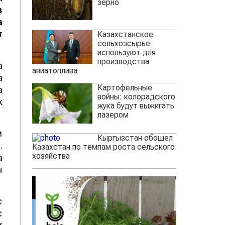
зерно
в
а
т
Казахстанское
сельхозсырье
используют для
производства
а
авиатоплива
а
Картофельные
а
войны: колорадского
к
жука будут выжигать
лазером
м
Кыргызстан обошел
.
Казахстан по темпам роста сельского
хозяйства
а
н
с
с