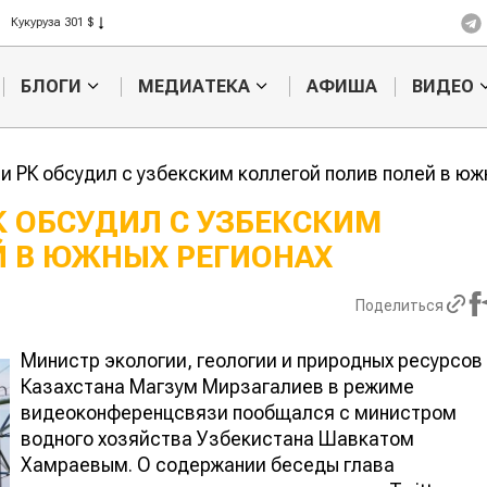
Рис 408 $
Пшеница 423 $
БЛОГИ
МЕДИАТЕКА
АФИША
ВИДЕО
и РК обсудил с узбекским коллегой полив полей в юж
 ОБСУДИЛ С УЗБЕКСКИМ
Й В ЮЖНЫХ РЕГИОНАХ
Кыргызстан
Казахстан по темпам роста с
хозяйства
Поделиться
Министр экологии, геологии и природных ресурсов
Казахстана Магзум Мирзагалиев в режиме
видеоконференцсвязи пообщался с министром
водного хозяйства Узбекистана Шавкатом
Хамраевым. О содержании беседы глава