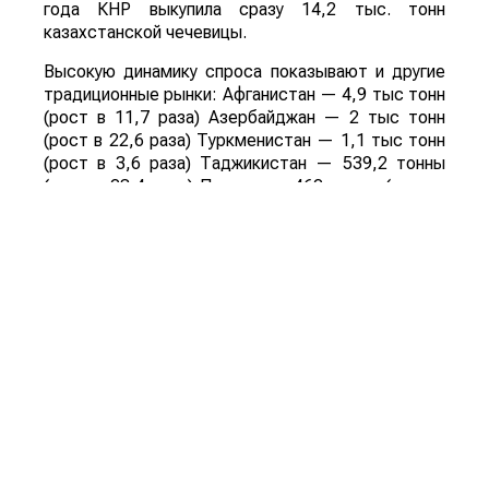
года КНР выкупила сразу 14,2 тыс. тонн
казахстанской чечевицы.
Высокую динамику спроса показывают и другие
традиционные рынки: Афганистан — 4,9 тыс тонн
(рост в 11,7 раза) Азербайджан — 2 тыс тонн
(рост в 22,6 раза) Туркменистан — 1,1 тыс тонн
(рост в 3,6 раза) Таджикистан — 539,2 тонны
(рост в 23,4 раза) Польша — 462 тонны (рост в
21 раз).
Смотрите больше интересных агроновостей
Казахстана на нашем канале
telegram
, узнавайте
о важных событиях в
facebook
и подписывайтесь
на
youtube
канал и
instagram
.
Обсуждение