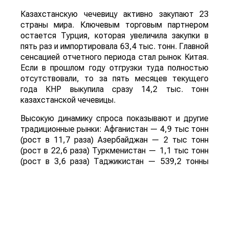
Казахстанскую чечевицу активно закупают 23
страны мира. Ключевым торговым партнером
остается Турция, которая увеличила закупки в
пять раз и импортировала 63,4 тыс. тонн. Главной
сенсацией отчетного периода стал рынок Китая.
Если в прошлом году отгрузки туда полностью
отсутствовали, то за пять месяцев текущего
года КНР выкупила сразу 14,2 тыс. тонн
казахстанской чечевицы.
Высокую динамику спроса показывают и другие
традиционные рынки: Афганистан — 4,9 тыс тонн
(рост в 11,7 раза) Азербайджан — 2 тыс тонн
(рост в 22,6 раза) Туркменистан — 1,1 тыс тонн
(рост в 3,6 раза) Таджикистан — 539,2 тонны
(рост в 23,4 раза) Польша — 462 тонны (рост в
21 раз).
Смотрите больше интересных агроновостей
Казахстана на нашем канале
telegram
, узнавайте