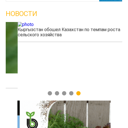
НОВОСТИ
Кыргызстан обошел Казахстан по темпам роста
Ка
сельского хозяйства
эк
1
2
3
4
5