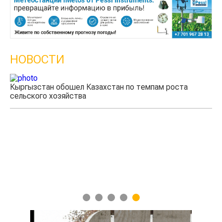
НОВОСТИ
Казахстанские фермеры заработали $35 млн на
экспорте чечевицы
1
2
3
4
5