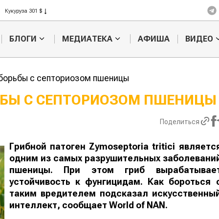
Кукуруза 301 $
Рис 408 $
Пшеница 423 $
БЛОГИ
МЕДИАТЕКА
АФИША
ВИДЕО
борьбы с септориозом пшеницы
ЬБЫ С СЕПТОРИОЗОМ ПШЕНИЦЫ
Картофельные
Кыргызстан
Поделиться
войны: колорадского
Казахстан по темпам роста с
жука будут выжигать
хозяйства
лазером
Грибной патоген Zymoseptoria tritici являетс
одним из самых разрушительных заболевани
пшеницы
. При этом
гриб вырабатывае
устойчивость к фунгицидам. Как бороться 
таким вредителем подсказал искусственны
интеллект, сообщает
World
of
NAN
.