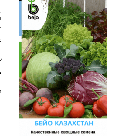
ы
,
т
,
.
е
о
.
е
й