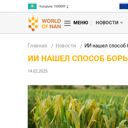
Кукуруза 150000₸
Рис 300000₸
Пшеница 3 класс 125000₸
МЕНЮ
НОВОСТИ
Главная
Новости
ИИ нашел способ 
ИИ НАШЕЛ СПОСОБ БОР
л, тот и
Казахстанское
14.02.2025
овые правила
сельхозсырье
агросубсидий
используют для
производства
авиатоплива