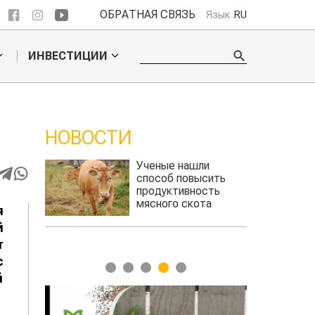
ОБРАТНАЯ СВЯЗЬ
Язык
RU
ИНВЕСТИЦИИ
НОВОСТИ
 обошел
Ученые нашли
ельского
способ повысить
продуктивность
мясного скота
я
й
т
с
1
2
3
4
5
й