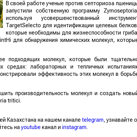
В своей работе ученые против септориоза пшениц
запустили собственную программу Zymoseptoria
используя усовершенствованный инструмен
TargetSelecto для идентификации целевых белков
которые необходимы для жизнеспособности гриба
ntHi для обнаружения химических молекул, которы
ее подходящих молекул, которые были тщательн
х средах: лабораторных и тепличных испытаниях
онстрировали эффективность этих молекул в борьб
чшить производительность молекул и создать новы
 tritici.
ей Казахстана на нашем канале
telegram
, узнавайте о
йтесь на
youtube
канал и
instagram
.