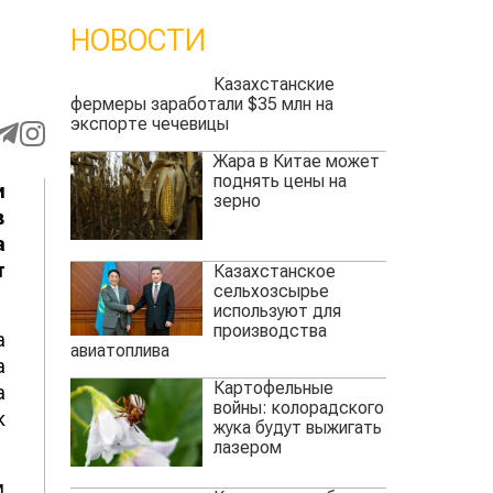
НОВОСТИ
Казахстанские
фермеры заработали $35 млн на
экспорте чечевицы
Жара в Китае может
поднять цены на
и
зерно
в
а
т
Казахстанское
сельхозсырье
используют для
производства
а
авиатоплива
а
Картофельные
а
войны: колорадского
к
жука будут выжигать
лазером
м