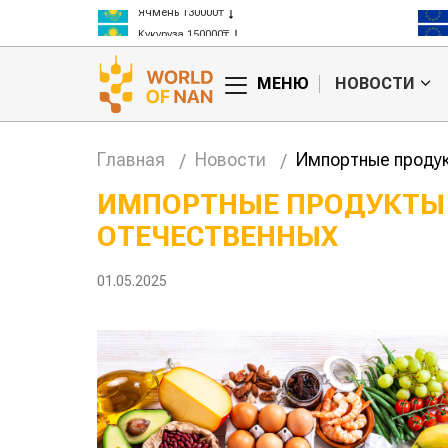
Ячмень 130000₸
Кукуруза 150000₸
Рис 300000₸
Пшеница 3 класс 125000₸
МЕНЮ
НОВОСТИ
Главная
Новости
Импортные продук
ИМПОРТНЫЕ ПРОДУКТЫ
ОТЕЧЕСТВЕННЫХ
тан обошел
Казахстанские
та сельского
фермеры заработали $35 млн на
экспорте чечевицы
01.05.2025