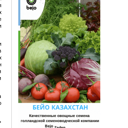
я
х
е
и
и
в
х
н
и
м
а
ю
ь