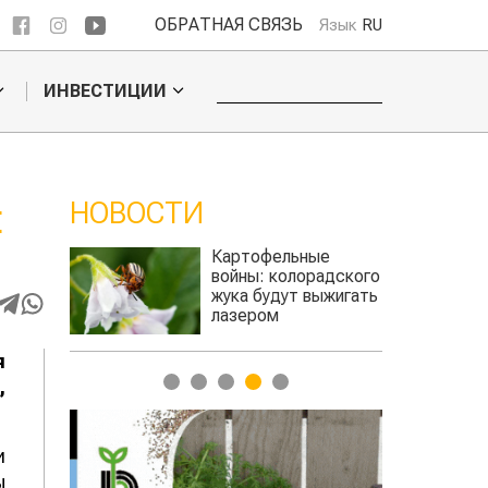
ОБРАТНАЯ СВЯЗЬ
Язык
RU
ИНВЕСТИЦИИ
НОВОСТИ
Е
ое
Картофельные
ье
войны: колорадского
Казахстан п
для
жука будут выжигать
хозяйства
а
лазером
я
1
2
3
4
5
,
и
ы