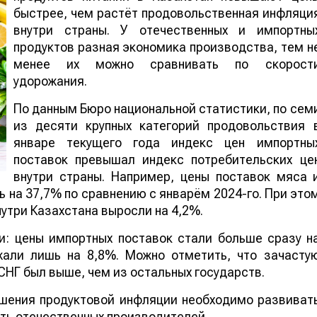
быстрее, чем растёт продовольственная инфляци
внутри страны. У отечественных и импортны
продуктов разная экономика производства, тем н
менее их можно сравнивать по скорост
удорожания.
По данным Бюро национальной статистики, по сем
из десяти крупных категорий продовольствия 
январе текущего года индекс цен импортны
поставок превышал индекс потребительских це
внутри страны. Например, цены поставок мяса 
ь на 37,7% по сравнению с январём 2024-го. При это
утри Казахстана выросли на 4,2%.
и: цены импортных поставок стали больше сразу н
жали лишь на 8,8%. Можно отметить, что зачасту
СНГ был выше, чем из остальных государств.
ьшения продуктовой инфляции необходимо развиват
ть отечественных производителей.