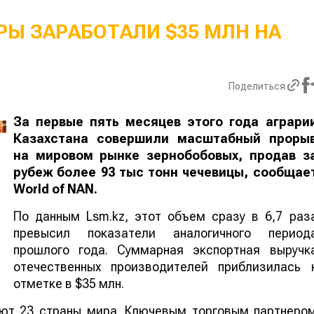
Ы ЗАРАБОТАЛИ $35 МЛН НА
Поделиться
За первые пять месяцев этого года аграри
Казахстана совершили масштабный проры
на мировом рынке зернобобовых, продав з
рубеж более 93 тыс тонн чечевицы, сообщае
World
of
NAN
.
По данным Lsm.kz, этот объем сразу в 6,7 раз
превысил показатели аналогичного период
прошлого года. Суммарная экспортная выручк
отечественных производителей приблизилась 
отметке в $35 млн.
ают 23 страны мира. Ключевым торговым партнеро