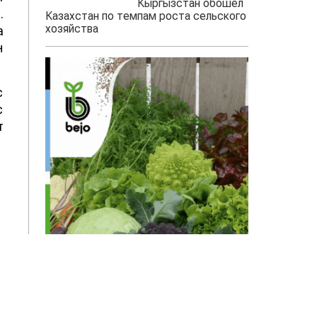
Кыргызстан обошел
.
Казахстан по темпам роста сельского
хозяйства
а
н
с
с
т