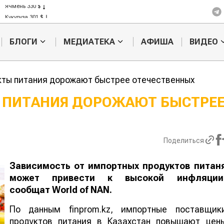
Ячмень 330 $
Кукуруза 301 $
Рис 408 $
Пшеница 423 $
БЛОГИ
МЕДИАТЕКА
АФИША
ВИДЕО
ты питания дорожают быстрее отечественных
 ПИТАНИЯ ДОРОЖАЮТ БЫСТРЕ
Жара в Китае может
Казахстанск
поднять цены на
сельхозсыр
зерно
используют 
Поделиться
производств
авиатоплива
Зависимость от импортных продуктов питан
может привести к высокой инфляции
сообщат
World
of
NAN
.
По данным finprom.kz, импортные поставщик
продуктов питания в Казахстан повышают цен