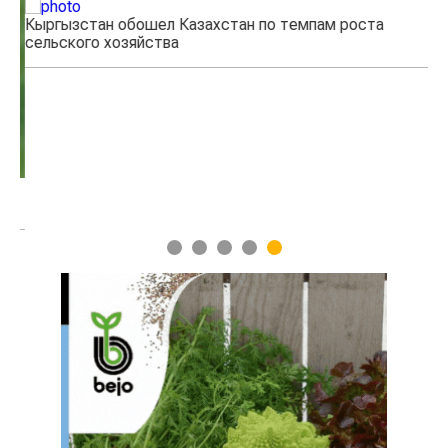
Кыргызстан обошел Казахстан по темпам роста
Ка
сельского хозяйства
эк
1
2
3
4
5