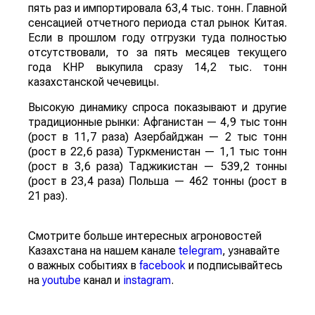
пять раз и импортировала 63,4 тыс. тонн. Главной
сенсацией отчетного периода стал рынок Китая.
Если в прошлом году отгрузки туда полностью
отсутствовали, то за пять месяцев текущего
года КНР выкупила сразу 14,2 тыс. тонн
казахстанской чечевицы.
Высокую динамику спроса показывают и другие
традиционные рынки: Афганистан — 4,9 тыс тонн
(рост в 11,7 раза) Азербайджан — 2 тыс тонн
(рост в 22,6 раза) Туркменистан — 1,1 тыс тонн
(рост в 3,6 раза) Таджикистан — 539,2 тонны
(рост в 23,4 раза) Польша — 462 тонны (рост в
21 раз).
Смотрите больше интересных агроновостей
Казахстана на нашем канале
telegram
, узнавайте
о важных событиях в
facebook
и подписывайтесь
на
youtube
канал и
instagram
.