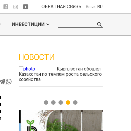
ОБРАТНАЯ СВЯЗЬ
Язык
RU
ИНВЕСТИЦИИ
НОВОСТИ
 обошел
Ученые нашли
ельского
способ повысить
продуктивность
мясного скота
и
1
2
3
4
5
и
и
т