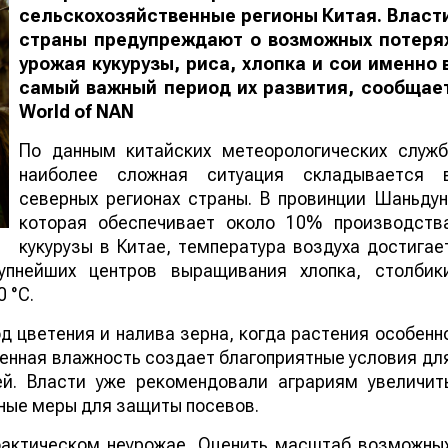
сельскохозяйственные регионы Китая. Власт
страны предупреждают о возможных потеря
урожая кукурузы, риса, хлопка и сои именно 
самый важный период их развития, сообщае
World
of
NAN
По данным китайских метеорологических служб
наиболее сложная ситуация складывается 
северных регионах страны. В провинции Шаньдун
которая обеспечивает около 10% производств
кукурузы в Китае, температура воздуха достигае
упнейших центров выращивания хлопка, столбик
 °C.
 цветения и налива зерна, когда растения особенн
шенная влажность создает благоприятные условия дл
ей. Власти уже рекомендовали аграриям увеличит
ные меры для защиты посевов.
 фактическом неурожае. Оценить масштаб возможны