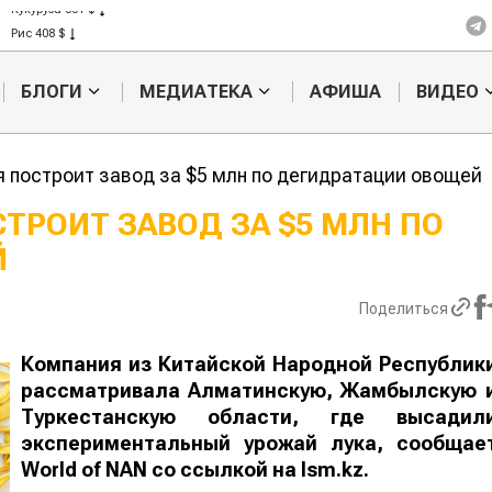
Кукуруза 301 $
Рис 408 $
Пшеница 423 $
БЛОГИ
МЕДИАТЕКА
АФИША
ВИДЕО
я построит завод за $5 млн по дегидратации овощей
СТРОИТ ЗАВОД ЗА $5 МЛН ПО
Й
Картофельные
Кыргызстан
войны: колорадского
Казахстан по темпам роста с
жука будут выжигать
хозяйства
Поделиться
лазером
Компания из Китайской Народной Республик
рассматривала Алматинскую, Жамбылскую 
Туркестанскую области, где высадил
экспериментальный урожай лука, сообщае
World
of
NAN
со ссылкой на lsm.kz
.