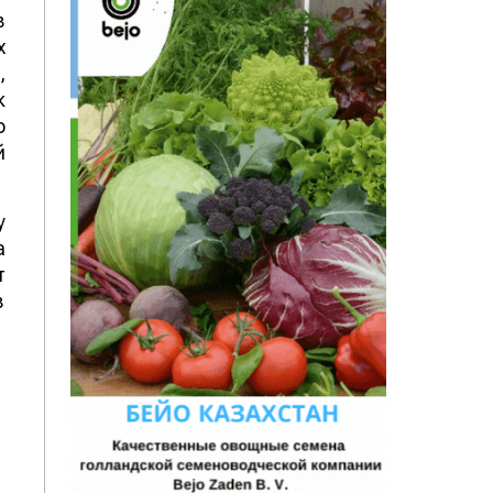
в
х
,
к
о
й
у
а
т
в