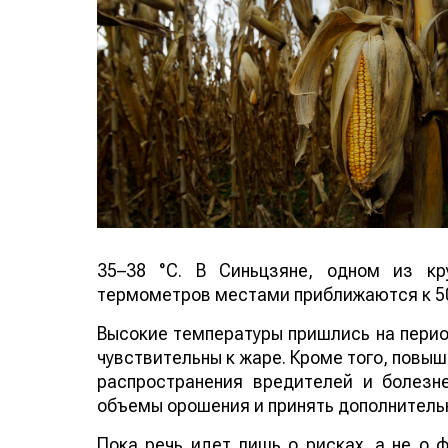
35–38 °C. В Синьцзяне, одном из кр
термометров местами приближаются к 50
Высокие температуры пришлись на период
чувствительны к жаре. Кроме того, повы
распространения вредителей и болезн
объемы орошения и принять дополнитель
Пока речь идет лишь о рисках, а не о