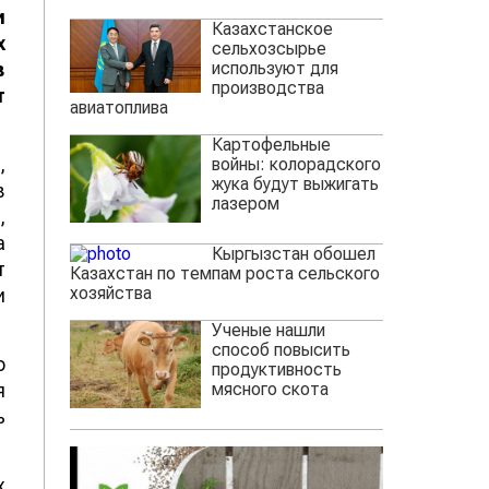
и
Казахстанское
х
сельхозсырье
используют для
в
производства
т
авиатоплива
Картофельные
,
войны: колорадского
жука будут выжигать
в
лазером
,
а
Кыргызстан обошел
т
Казахстан по темпам роста сельского
хозяйства
и
Ученые нашли
способ повысить
о
продуктивность
мясного скота
я
ь
х