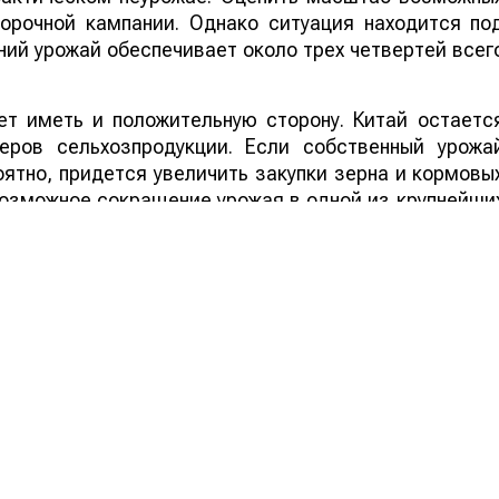
борочной кампании. Однако ситуация находится по
ий урожай обеспечивает около трех четвертей всег
т иметь и положительную сторону. Китай остаетс
еров сельхозпродукции. Если собственный урожа
ятно, придется увеличить закупки зерна и кормовы
 возможное сокращение урожая в одной из крупнейши
ддержать мировые цены на зерно, что стане
ортеров.
ей Казахстана на нашем канале
telegram
, узнавайте о
йтесь на
youtube
канал и
instagram
.