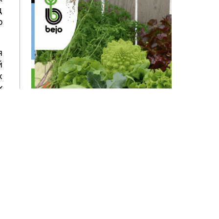
д
о
я
й
х
х
т