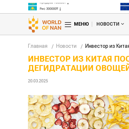
Кукуруза 150000₸
Рис 300000₸
Пшеница 3 класс 125000₸
МЕНЮ
НОВОСТИ
Главная
Новости
Инвестор из Кита
ИНВЕСТОР ИЗ КИТАЯ ПО
ДЕГИДРАТАЦИИ ОВОЩЕ
Китае может
Казахстанское
 цены на
сельхозсырье
используют для
20.03.2025
производства
авиатоплива