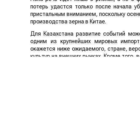
потерь удастся только после начала у
пристальным вниманием, поскольку осенн
производства зерна в Китае.
Для Казахстана развитие событий може
одним из крупнейших мировых импорт
окажется ниже ожидаемого, стране, веро
культур на внешних рынках. Кроме того,
аграрных стран мира способно по
дополнительным фактором в пользу эксп
Смотрите больше интересных агроновост
важных событиях в
facebook
и подписыва
Обсуждение