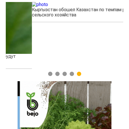
Кыргызстан обошел Казахстан по темпам роста
Ка
сельского хозяйства
эк
1
2
3
4
5