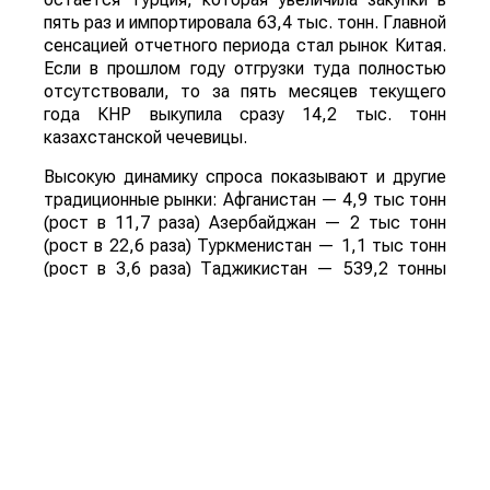
пять раз и импортировала 63,4 тыс. тонн. Главной
сенсацией отчетного периода стал рынок Китая.
Если в прошлом году отгрузки туда полностью
отсутствовали, то за пять месяцев текущего
года КНР выкупила сразу 14,2 тыс. тонн
казахстанской чечевицы.
Высокую динамику спроса показывают и другие
традиционные рынки: Афганистан — 4,9 тыс тонн
(рост в 11,7 раза) Азербайджан — 2 тыс тонн
(рост в 22,6 раза) Туркменистан — 1,1 тыс тонн
(рост в 3,6 раза) Таджикистан — 539,2 тонны
(рост в 23,4 раза) Польша — 462 тонны (рост в
21 раз).
Смотрите больше интересных агроновостей
Казахстана на нашем канале
telegram
, узнавайте
о важных событиях в
facebook
и подписывайтесь
на
youtube
канал и
instagram
.