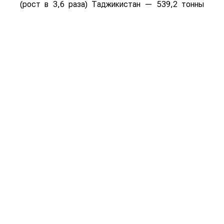
(рост в 3,6 раза) Таджикистан — 539,2 тонны
(рост в 23,4 раза) Польша — 462 тонны (рост в
21 раз).
Смотрите больше интересных агроновостей
Казахстана на нашем канале
telegram
, узнавайте
о важных событиях в
facebook
и подписывайтесь
на
youtube
канал и
instagram
.
Обсуждение