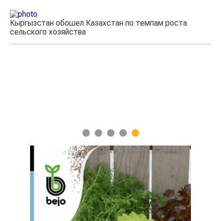
Кыргызстан обошел Казахстан по темпам роста
Ка
сельского хозяйства
эк
1
2
3
4
5