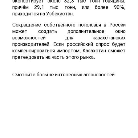
экспортирует около 32,3 тыс тонн говядины,
причём 29,1 тыс тонн, или более 90%,
приходится на Узбекистан.
Сокращение собственного поголовья в России
может создать дополнительное окно
возможностей для казахстанских
производителей. Если российский спрос будет
компенсироваться импортом, Казахстан сможет
претендовать на часть этого рынка.
Смотрите больше интересных агроновостей
Казахстана на нашем канале
telegram
, узнавайте
о важных событиях в
facebook
и подписывайтесь
на
youtube
канал и
instagram
.
Обсуждение