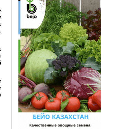
х
к
е
,
е
а
й
и
и
ы