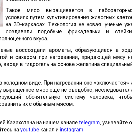
Такое мясо выращивается в лабораторны
условиях путем культивирования животных клето
на 3D-каркасах. Технология не новая: ученые уж
создавали подобные фрикадельки и стейки
полноценного вкуса.
ченые воссоздали ароматы, образующиеся в ход
той и сахаром при нагревании, придающей мясу н
о, вводя в гидрогель на основе желатина специальны
в холодном виде. При нагревании оно «включается» 
у выращенное мясо еще не съедобно, исследовател
ирующий обонятельную систему человека, чтоб
сравнить их с обычным мясом.
ей Казахстана на нашем канале
telegram
, узнавайте о
йтесь на
youtube
канал и
instagram
.