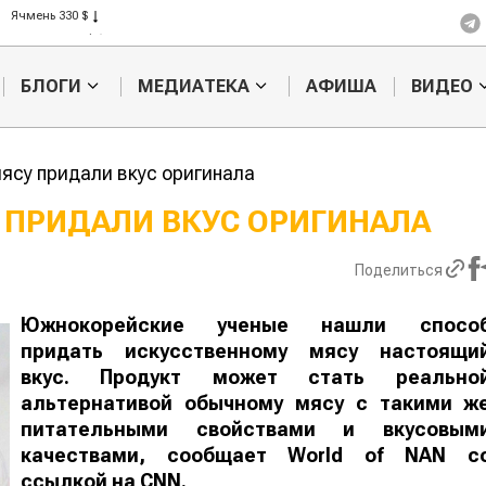
Кукуруза 301 $
Рис 408 $
Пшеница 423 $
БЛОГИ
МЕДИАТЕКА
АФИША
ВИДЕО
ясу придали вкус оригинала
 ПРИДАЛИ ВКУС ОРИГИНАЛА
Картофельные
Кыргызстан
Поделиться
войны: колорадского
Казахстан по темпам роста с
жука будут выжигать
хозяйства
лазером
Южнокорейские ученые нашли спосо
придать искусственному мясу настоящи
вкус. Продукт может стать реально
альтернативой обычному мясу с такими ж
питательными свойствами и вкусовым
качествами, сообщает
World
of
NAN
с
ссылкой на CNN.