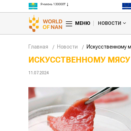
Кукуруза 150000₸
Рис 300000₸
Пшеница 3 класс 125000₸
МЕНЮ
НОВОСТИ
Главная
Новости
Искусственному м
ИСКУССТВЕННОМУ МЯСУ
л, тот и
Казахстанское
11.07.2024
овые правила
сельхозсырье
агросубсидий
используют для
производства
авиатоплива