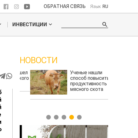
ОБРАТНАЯ СВЯЗЬ
Язык
RU
ИНВЕСТИЦИИ
НОВОСТИ
 обошел
Ученые нашли
ельского
способ повысить
продуктивность
мясного скота
б
й
й
е
1
2
3
4
5
и
о