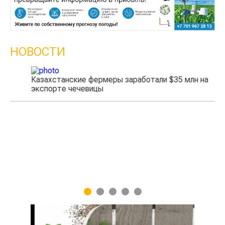
НОВОСТИ
Казахстанские фермеры заработали $35 млн на
экспорте чечевицы
Жа
1
2
3
4
5