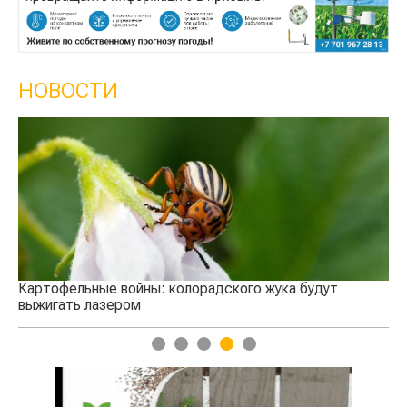
НОВОСТИ
Кыргызстан обошел Казахстан по темпам рос
сельского хозяйства
 будут
1
2
3
4
5