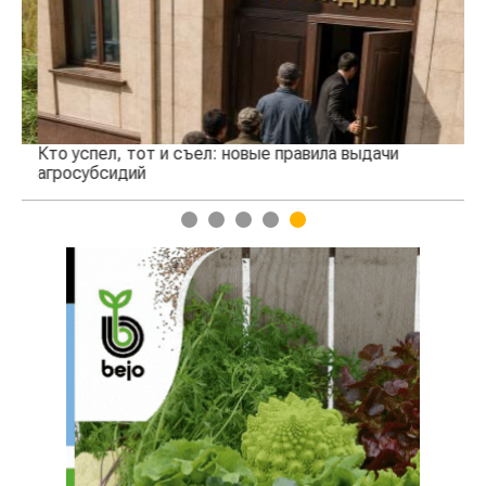
Кто успел, тот и съел: новые правила выдачи
Ка
агросубсидий
пр
1
2
3
4
5