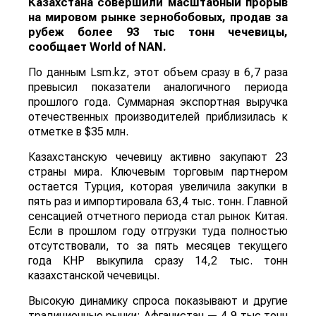
Казахстана совершили масштабный прорыв
на мировом рынке зернобобовых, продав за
рубеж более 93 тыс тонн чечевицы,
сообщает
World
of
NAN
.
По данным Lsm.kz, этот объем сразу в 6,7 раза
превысил показатели аналогичного периода
прошлого года. Суммарная экспортная выручка
отечественных производителей приблизилась к
отметке в $35 млн.
Казахстанскую чечевицу активно закупают 23
страны мира. Ключевым торговым партнером
остается Турция, которая увеличила закупки в
пять раз и импортировала 63,4 тыс. тонн. Главной
сенсацией отчетного периода стал рынок Китая.
Если в прошлом году отгрузки туда полностью
отсутствовали, то за пять месяцев текущего
года КНР выкупила сразу 14,2 тыс. тонн
казахстанской чечевицы.
Высокую динамику спроса показывают и другие
традиционные рынки: Афганистан — 4,9 тыс тонн