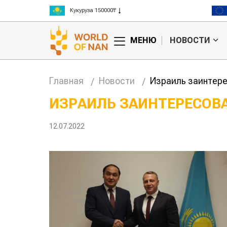
Рис 300000₸
Пшеница 3 класс 125000₸
МЕНЮ
НОВОСТИ
Главная
Новости
Израиль заинтере
ИЗРАИЛЬ ЗАИНТЕРЕСОВ
анские
Жара в Китае может
12.07.2022
млн на
поднять цены на
зерно
авиатоп