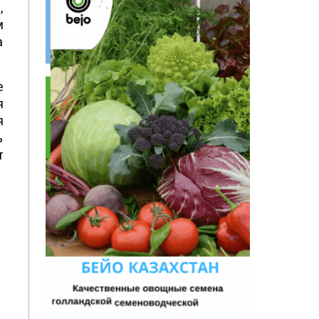
,
м
а
е
я
я
ь
т