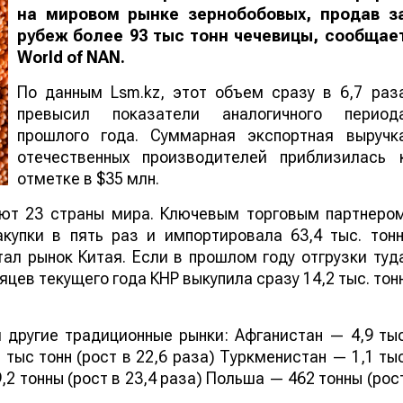
на мировом рынке зернобобовых, продав з
рубеж более 93 тыс тонн чечевицы, сообщае
World
of
NAN
.
По данным Lsm.kz, этот объем сразу в 6,7 раз
превысил показатели аналогичного период
прошлого года. Суммарная экспортная выручк
отечественных производителей приблизилась 
отметке в $35 млн.
ают 23 страны мира. Ключевым торговым партнеро
купки в пять раз и импортировала 63,4 тыс. тонн
ал рынок Китая. Если в прошлом году отгрузки туд
яцев текущего года КНР выкупила сразу 14,2 тыс. тон
 другие традиционные рынки: Афганистан — 4,9 ты
 тыс тонн (рост в 22,6 раза) Туркменистан — 1,1 ты
,2 тонны (рост в 23,4 раза) Польша — 462 тонны (рос