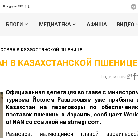
Рис 408 $
Пшеница 423 $
БЛОГИ
МЕДИАТЕКА
АФИША
ВИДЕО
сован в казахстанской пшенице
АН В КАЗАХСТАНСКОЙ ПШЕНИЦЕ
Казахстанское
Картофельн
Поделиться
сельхозсырье
войны: коло
используют для
жука будут 
производства
лазером
Официальная делегация во главе с министро
лива
туризма Йоэлем Развозовым уже прибыла 
Казахстан на переговоры по обеспечени
поставок пшеницы в Израиль, сообщает
Worl
of
NAN
со ссылкой на stmegi.com.
Развозов, являющийся главой израильско