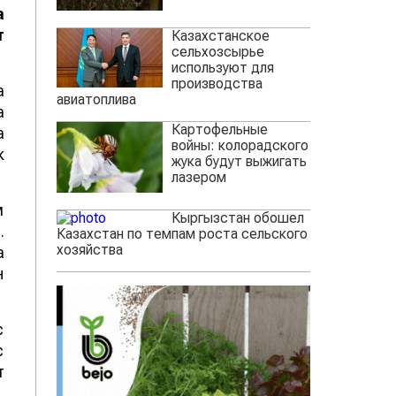
а
т
Казахстанское
сельхозсырье
используют для
производства
а
авиатоплива
а
Картофельные
а
войны: колорадского
к
жука будут выжигать
лазером
м
Кыргызстан обошел
.
Казахстан по темпам роста сельского
хозяйства
а
н
с
с
т