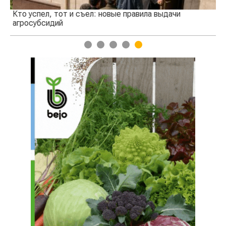
Кто успел, тот и съел: новые правила выдачи
Ка
агросубсидий
пр
1
2
3
4
5