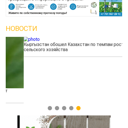
НОВОСТИ
Кыргызстан обошел Казахстан по темпам роста
Ка
сельского хозяйства
эк
1
2
3
4
5