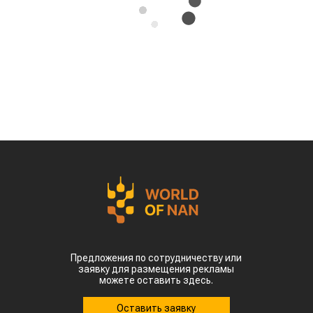
Казахстан может освоить производство
экологически чистого авиационного топлива
(Sustainable Aviation Fuel, SAF) из
сельскохозяйственного сырья. Проект
предусматривает создание полного
производственного цикла – от выращивания
сырья до выпуска готового топлива для
авиации, сообщает
World
of
NAN
.
Эту инициативу обсудили на встрече премьер-
министра Олжаса Бектенова с основателем
гонконгской компании Full Vision Capital
доктором Питером Ли.
Ключевая идея проекта – создание в Казахстане
интегрированной экосистемы по производству
устойчивого авиационного топлива. Для этого
планируется использовать
сельскохозяйственное сырье, которое будет