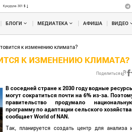
Ячмень 330 $
Кукуруза 301 $
Рис 408 $
БЛОГИ
МЕДИАТЕКА
АФИША
ВИДЕО
Пшеница 423 $
отовится к изменению климата?
ВИТСЯ К ИЗМЕНЕНИЮ КЛИМАТА
Казахстанское
Картофельн
Поделиться
сельхозсырье
войны: коло
используют для
жука будут 
производства
лазером
В соседней стране к 2030 году водные ресурс
лива
могут сократиться почти на 6% из-за. Поэтом
правительство продумало национальну
программу по адаптации сельского хозяйства
сообщает
World
of
NAN
.
Так, планируется создать центр для анализа 