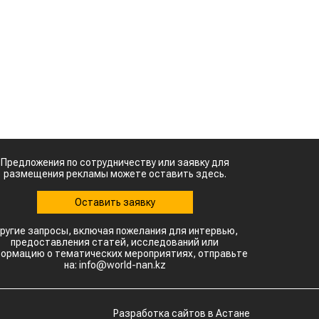
м
Картофельные
войны: колорадского
.
жука будут выжигать
а
лазером
.
Кыргызстан обошел
Казахстан по темпам роста сельского
с
хозяйства
с
ы