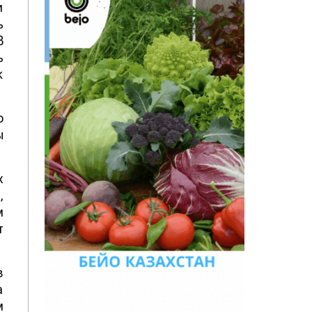
и
ь
В
ь
к
о
ы
х
,
м
,
,
а
м