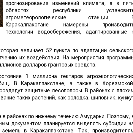
прогнозирования изменений климата, а в пят
областях республики установит
агрометеорологические станции. 
Каракалпакстане намерены производит
технологии водосбережения, адаптированные 
оторая величает 52 пункта по адаптации сельског
гчению их воздействия. На мероприятия программ
иллионов долларов грантовых средств.
остояние 1 миллиона гектаров агроэкологически
ищ. В Каракалпакстане, а также в Хорезмской
создадут защитные лесополосы. В районах с плохи
щивание таких растений, как солодка, шиповник
н в районах по нижнему течению Амударьи. Поэтому
нным документом планируется выделять субсидии н
 земель в Каракалпакстане. Так, производителя