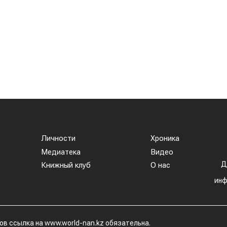
ают 23 страны мира. Ключевым торговым партнеро
купки в пять раз и импортировала 63,4 тыс. тонн
ал рынок Китая. Если в прошлом году отгрузки туд
есяцев текущего года КНР выкупила сразу 14,2 тыс
 другие традиционные рынки: Афганистан — 4,9 ты
 тыс тонн (рост в 22,6 раза) Туркменистан — 1,1 ты
539,2 тонны (рост в 23,4 раза) Польша — 462 тонн
тей Казахстана на нашем канале
telegram
, узнавайте
вайтесь на
youtube
канал и
instagram
.