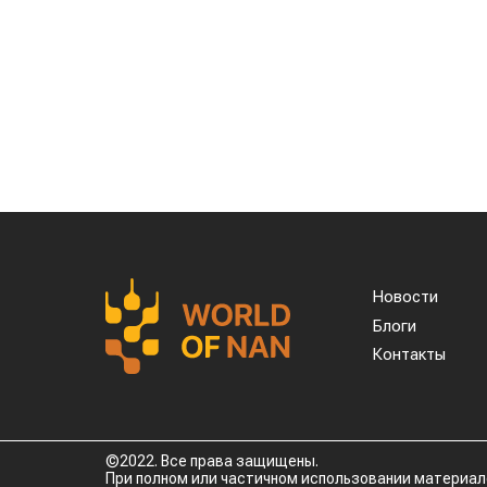
Казахстанскую чечевицу активно закуп
остается Турция, которая увеличила за
Главной сенсацией отчетного периода ст
полностью отсутствовали, то за пять м
тонн казахстанской чечевицы.
Высокую динамику спроса показывают и
тонн (рост в 11,7 раза) Азербайджан — 2
тонн (рост в 3,6 раза) Таджикистан — 
(рост в 21 раз).
Смотрите больше интересных агроновос
о важных событиях в
facebook
и подписы
Обсуждение