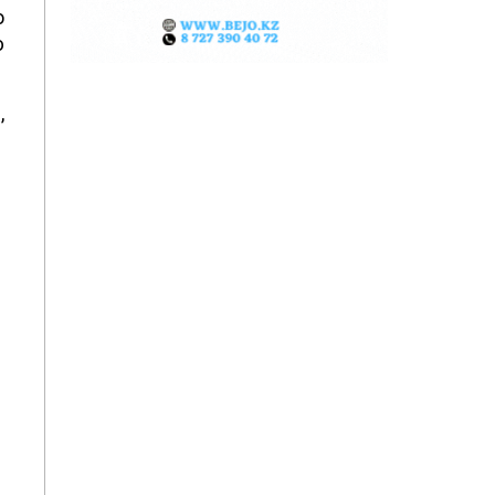
о
с
,