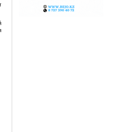
т
й
я