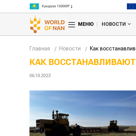
Рис 300000₸
Пшеница 3 класс 125000₸
МЕНЮ
НОВОСТИ
Главная
Новости
Как восстанавли
КАК ВОССТАНАВЛИВАЮТ
Китае может
Казахстанское
06.10.2023
 цены на
сельхозсырье
используют для
производства
авиатоплива