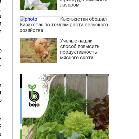
в
лазером
,
а
Кыргызстан обошел
т
Казахстан по темпам роста сельского
хозяйства
и
Ученые нашли
способ повысить
о
продуктивность
мясного скота
я
ь
х
д
о
я
й
х