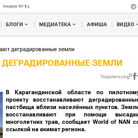
Рис 408 $
Пшеница 423 $
БЛОГИ
МЕДИАТЕКА
АФИША
ВИДЕО
вают деградированные земли
 ДЕГРАДИРОВАННЫЕ ЗЕМЛИ
Картофельные
Кыргызстан
Поделиться
войны: колорадского
Казахстан по темпам роста с
жука будут выжигать
хозяйства
лазером
В Карагандинской области по пилотном
проекту восстанавливают деградированны
пастбища вблизи населённых пунктов. Земл
восстанавливают при помощи высадк
многолетних трав, сообщает
World
of
NAN
с
ссылкой на акимат региона.