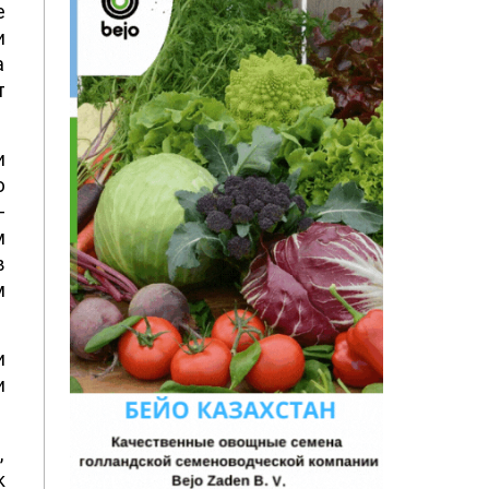
е
и
а
т
и
ю
-
м
в
м
и
и
,
к