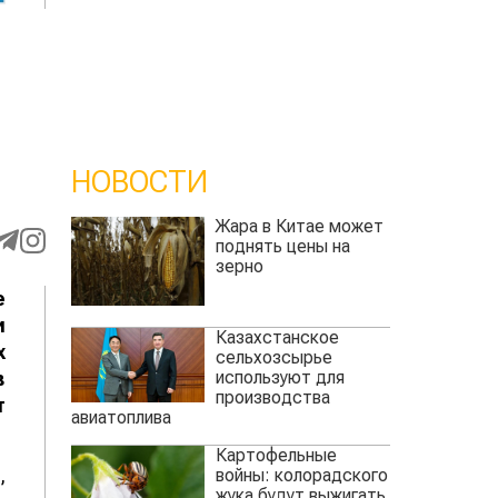
НОВОСТИ
Жара в Китае может
поднять цены на
зерно
е
и
Казахстанское
х
сельхозсырье
используют для
в
производства
т
авиатоплива
Картофельные
,
войны: колорадского
жука будут выжигать