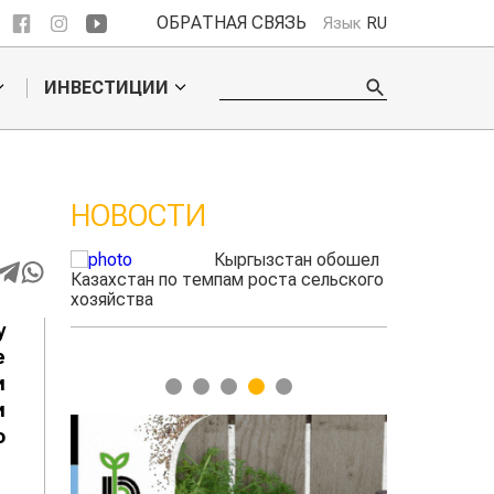
ОБРАТНАЯ СВЯЗЬ
Язык
RU
ИНВЕСТИЦИИ
НОВОСТИ
 обошел
Ученые нашли
ельского
способ повысить
продуктивность
мясного скота
у
е
и
1
2
3
4
5
и
о