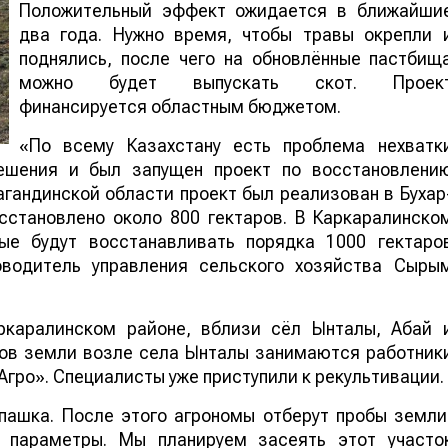
Положительный эффект ожидается в ближайши
два года. Нужно время, чтобы травы окрепли 
поднялись, после чего на обновлённые пастбищ
можно будет выпускать скот. Проек
финансируется областным бюджетом.
«По всему Казахстану есть проблема нехватк
ешения и был запущен проект по восстановлени
гандинской области проект был реализован в Бухар
сстановлено около 800 гектаров. В Каркаралинско
ые будут восстанавливать порядка 1000 гектаро
оводитель управления сельского хозяйства Сыры
ркаралинском районе, вблизи сёл Ынталы, Абай 
ров земли возле села Ынталы занимаются работник
гро». Специалисты уже приступили к рекультивации.
пашка. После этого агрономы отберут пробы земли
е параметры. Мы планируем засеять этот участо