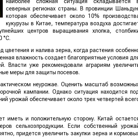
наиболее сложная ситуация складывается 
северных регионах страны. В провинции Шаньдун
которая обеспечивает около 10% производств
кукурузы в Китае, температура воздуха достигае
упнейших центров выращивания хлопка, столбик
 °C.
 цветения и налива зерна, когда растения особенн
шенная влажность создает благоприятные условия дл
ей. Власти уже рекомендовали аграриям увеличит
ные меры для защиты посевов.
 фактическом неурожае. Оценить масштаб возможны
борочной кампании. Однако ситуация находится по
ий урожай обеспечивает около трех четвертей всег
т иметь и положительную сторону. Китай остаетс
еров сельхозпродукции. Если собственный урожа
ятно, придется увеличить закупки зерна и кормовы