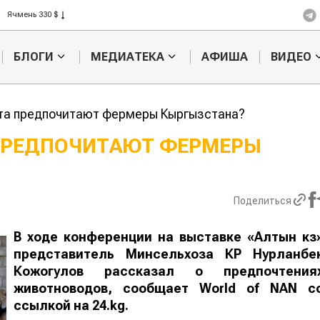
Ячмень 330 $
Кукуруза 301 $
Рис 408 $
БЛОГИ
МЕДИАТЕКА
АФИША
ВИДЕО
Пшеница 423 $
ота предпочитают фермеры Кыргызстана?
ПРЕДПОЧИТАЮТ ФЕРМЕРЫ
Казахстанское
Картофельн
сельхозсырье
войны: коло
используют для
жука будут 
Поделиться
производства
лазером
лива
В ходе конференции на выставке «Алтын күз
представитель Минсельхоза КР Нурланбе
Кожогулов рассказал о предпочтения
животноводов, сообщает
World
of
NAN
с
ссылкой на 24.kg.