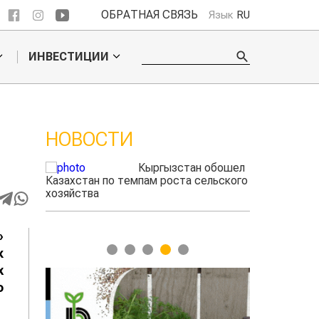
ОБРАТНАЯ СВЯЗЬ
Язык
RU
ИНВЕСТИЦИИ
НОВОСТИ
ые
Кыргызстан обошел
радского
Казахстан по темпам роста сельского
выжигать
хозяйства
»
1
2
3
4
5
к
х
о