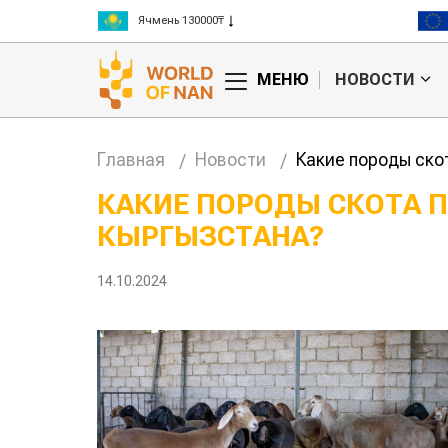
Ячмень 130000₸
Кукуруза 150000₸
Рис 300000₸
МЕНЮ
НОВОСТИ
Пшеница 3 класс 125000₸
Главная
Новости
Какие породы ск
КАКИЕ ПОРОДЫ СКОТА 
КЫРГЫЗСТАНА?
нашли
Жара в Китае может
повысить
поднять цены на
ивность
зерно
14.10.2024
 скота
авиатоп