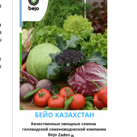
в
т
я
ы
е
х