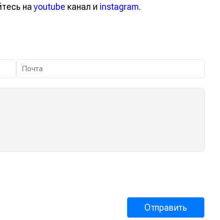
йтесь на
youtube
канал и
instagram
.