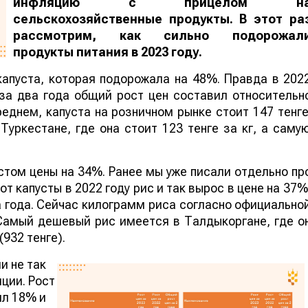
инфляцию с прицелом н
сельскохозяйственные продукты. В этот ра
рассмотрим, как сильно подорожал
продукты питания в 2023 году.
капуста, которая подорожала на 48%. Правда в 202
 за два года общий рост цен составил относительн
днем, капуста на розничном рынке стоит 147 тенге
уркестане, где она стоит 123 тенге за кг, а саму
том цены на 34%. Ранее мы уже писали отдельно пр
от капусты в 2022 году рис и так вырос в цене на 37%
ва года. Сейчас килограмм риса согласно официально
 Самый дешевый рис имеется в Талдыкоргане, где о
(932 тенге).
и не так
ции. Рост
ил 18% и