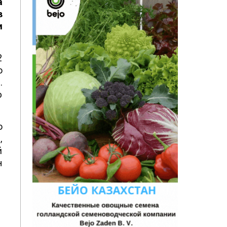
а
з
и
2
о
.
ю
о
,
й
н