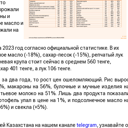
что
орожали
ны и
ое масло и
ожали на
 2023 год согласно официальной статистике. В их
ное масло (-18%), сахар-песок (-15%), репчатый лук
невая крупа стоит сейчас в среднем 560 тенге,
ар 401 тенге, а лук 106 тенге.
 за два года, то рост цен ошеломляющий. Рис выро
%, макароны на 56%, булочные и мучные изделия н
итьевое молоко на 51%. Лишь два продукта показал
артофель упал в цене на 1%, и подсолнечное масло н
6%) и свекла (+5%).
ей Казахстана на нашем канале
telegram
, узнавайте о