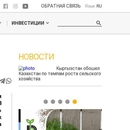
ОБРАТНАЯ СВЯЗЬ
Язык
RU
ИНВЕСТИЦИИ
НОВОСТИ
 обошел
Казахстанские
ельского
фермеры заработали $35 млн на
экспорте чечевицы
и
1
2
3
4
5
3
%
к
а