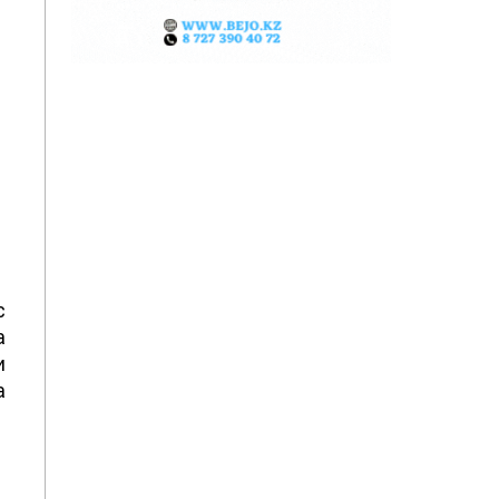
с
а
и
а