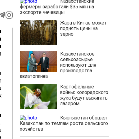
Казахстанские
фермеры заработали $35 млн на
экспорте чечевицы
Жара в Китае может
поднять цены на
и
зерно
в
а
т
Казахстанское
сельхозсырье
используют для
производства
а
авиатоплива
а
Картофельные
а
войны: колорадского
к
жука будут выжигать
лазером
м
Кыргызстан обошел
.
Казахстан по темпам роста сельского
хозяйства
а
н