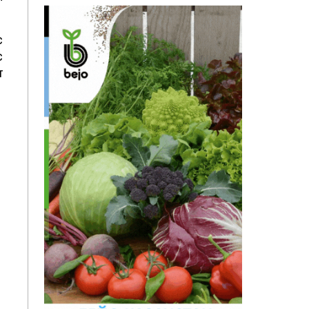
с
с
т