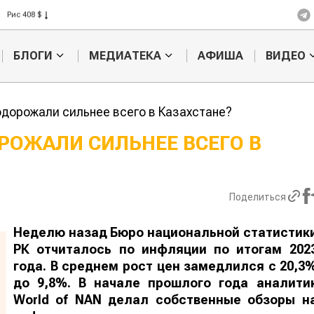
Рис 408 $
Пшеница 423 $
БЛОГИ
МЕДИАТЕКА
АФИША
ВИДЕО
одорожали сильнее всего в Казахстане?
РОЖАЛИ СИЛЬНЕЕ ВСЕГО В
Кыргызстан
Казахстан по темпам роста с
хозяйства
Поделиться
Неделю назад Бюро национальной статистик
РК отчиталось по инфляции по итогам 202
года. В среднем рост цен замедлился с 20,3
до 9,8%. В начале прошлого года аналити
World
of
NAN
делал собственные обзоры н