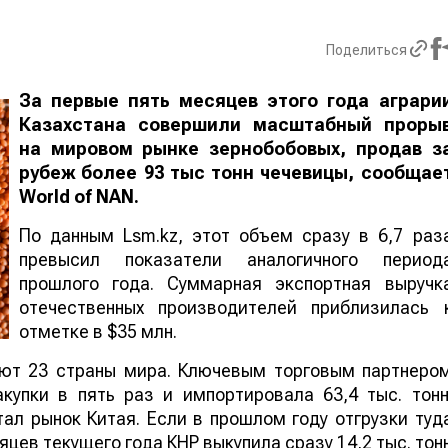
Поделиться
За первые пять месяцев этого года аграри
Казахстана совершили масштабный проры
на мировом рынке зернобобовых, продав з
рубеж более 93 тыс тонн чечевицы, сообщае
World
of
NAN
.
По данным Lsm.kz, этот объем сразу в 6,7 раз
превысил показатели аналогичного период
прошлого года. Суммарная экспортная выручк
отечественных производителей приблизилась 
отметке в $35 млн.
ают 23 страны мира. Ключевым торговым партнеро
купки в пять раз и импортировала 63,4 тыс. тонн
ал рынок Китая. Если в прошлом году отгрузки туд
яцев текущего года КНР выкупила сразу 14,2 тыс. тон