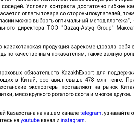
 соседей. Условия контракта достаточно гибкие ка
 касается оплаты товара со стороны покупателей, тож
ласии можно выбрать оптимальный метод платежа", 
льного директора ТОО "Qazaq-Astyq Group" Макса
то казахстанская продукция зарекомендовала себя 
едь по качественным показателям, также важную рол
траховых обязательств KazakhExport для поддержк
ующих в Китай, составил свыше 478 млн тенге. Пр
ахстанские экспортёры поставляют на рынок Кита
итки, мясо крупного рогатого скота и многое другое.
ей Казахстана на нашем канале
telegram
, узнавайте о
йтесь на
youtube
канал и
instagram
.