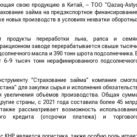
ующая свою продукцию в Китай, – ТОО "Qazaq-Asty
рахование займа на предэкспортное финансирование
ске новых производств в условиях нехватки оборотны
ит продукты переработки льна, рапса и семя
тракционном заводе перерабатывается свыше тысяч
дсолнечного масла и 390 тонн шрота подсолнечника. 
 6-9 тысяч тонн нерафинированного подсолнечног
нструменту "Страхование займа" компания смогл
хстана" для закупки сырья и исполнения обязательст
ля увеличения объёмов производства. Общая сумм
ругие страны, с 2021 года составила более 45 млр
 также рассматривает возможность использовани
ного кредита (отсрочки платежа) и торговог
 КНР является логистика, также особую роль играе