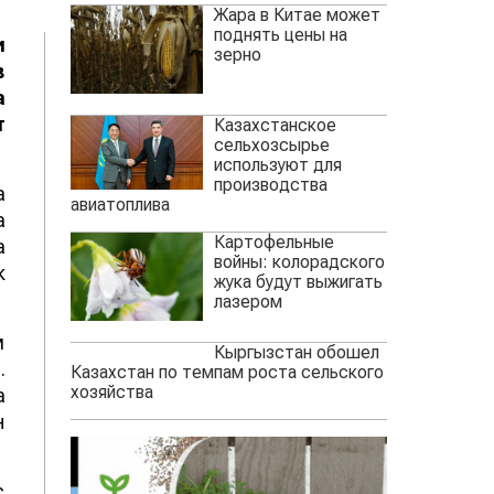
Жара в Китае может
поднять цены на
и
зерно
в
а
т
Казахстанское
сельхозсырье
используют для
производства
а
авиатоплива
а
Картофельные
а
войны: колорадского
к
жука будут выжигать
лазером
м
Кыргызстан обошел
.
Казахстан по темпам роста сельского
хозяйства
а
н
с