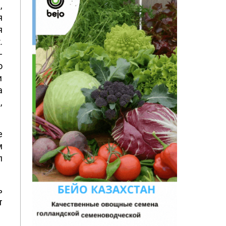
,
я
я
.
-
о
и
а
,
е
м
л
ь
т