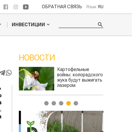
ОБРАТНАЯ СВЯЗЬ
Язык
RU
ИНВЕСТИЦИИ
НОВОСТИ
ое
Картофельные
е
войны: колорадского
Казахстан по
для
жука будут выжигать
хозяйства
а
лазером
»
о
в
1
2
3
4
5
.
и