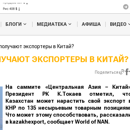
Кукуруза 301 $
Рис 408 $
Пшеница 423 $
БЛОГИ
МЕДИАТЕКА
АФИША
ВИДЕО
получают экспортеры в Китай?
УЧАЮТ ЭКСПОРТЕРЫ В КИТАЙ?
Жара в Китае может
Казахстанск
Поделиться
поднять цены на
сельхозсырь
зерно
используют 
производств
На саммите «Центральная Азия – Китай
авиатоплива
Президент РК К.Токаев отметил, чт
Казахстан может нарастить свой экспорт 
КНР по 135 несырьевым товарным позициям
Что может этому способствовать, рассказал
в kazakhexport, сообщает
World of NAN
.