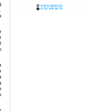
q
.
х
н
и
В
о
а
в
а
д
я
о
т