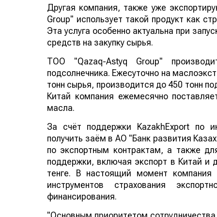
Другая компания, также уже экспортир
Group" использует такой продукт как ст
Эта услуга особенно актуальна при запу
средств на закупку сырья.
ТОО "Qazaq-Astyq Group" производ
подсолнечника. Ежесуточно на маслоэкс
тонн сырья, производится до 450 тонн по
Китай компания ежемесячно поставляет
масла.
За счёт поддержки KazakhExport по и
получить заём в АО "Банк развития Каза
по экспортным контрактам, а также д
поддержки, включая экспорт в Китай и д
тенге. В настоящий момент компания
инструментов страхования экспорт
финансирования.
"Основным приоритетом сотрудничества с