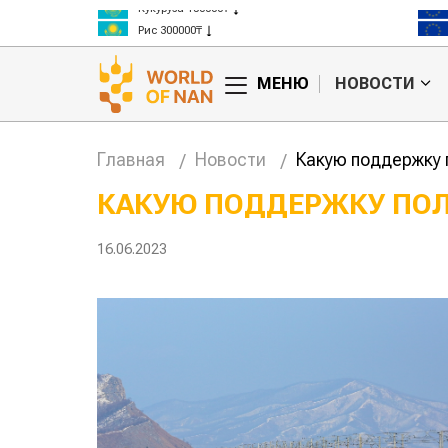
Кукуруза 150000₸
Рис 300000₸
Пшеница 3 класс 125000₸
МЕНЮ
НОВОСТИ
Главная
Новости
Какую поддержку 
КАКУЮ ПОДДЕРЖКУ ПОЛ
тан обошел
Казахстанские
16.06.2023
а сельского
фермеры заработали $35 млн на
экспорте чечевицы