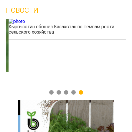
НОВОСТИ
Кыргызстан обошел Казахстан по темпам роста
Ка
сельского хозяйства
эк
1
2
3
4
5