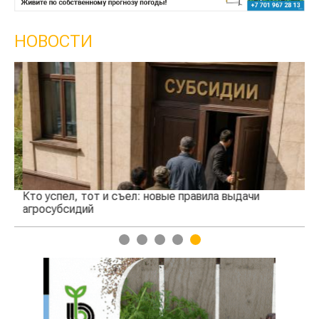
НОВОСТИ
Кто успел, тот и съел: новые правила выдачи
Ка
агросубсидий
пр
1
2
3
4
5