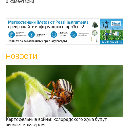
0 коментарии
НОВОСТИ
Кы
се
Картофельные войны: колорадского жука будут
выжигать лазером