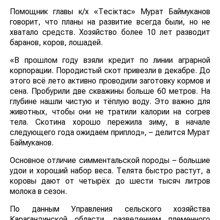
Помощник главы к/х «Тесiктас» Мурат Баймуканов
говорит, что планы на развитие всегда были, но не
хватало средств. Хозяйство более 10 лет разводит
баранов, коров, лошадей.
«В прошлом году взяли кредит по линии аграрной
корпорации. Породистый скот привезли в декабре. До
этого всё лето активно проводили заготовку кормов и
сена. Пробурили две скважины больше 60 метров. На
глубине нашли чистую и тёплую воду. Это важно для
животных, чтобы они не тратили калории на согрев
тела. Скотина хорошо пережила зиму, в начале
следующего года ожидаем приплод», – делится Мурат
Баймуканов.
Основное отличие симментальской породы – большие
удои и хороший набор веса. Телята быстро растут, а
коровы дают от четырёх до шести тысяч литров
молока в сезон.
По данным Управления сельского хозяйства
Карагандинской области, разведением племенного