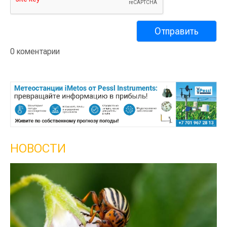
0 коментарии
НОВОСТИ
Кы
се