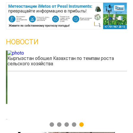
НОВОСТИ
Кыргызстан обошел Казахстан по темпам роста
Ка
сельского хозяйства
эк
1
2
3
4
5