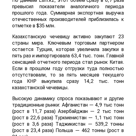
По данным Lsm.kz, этот объем сразу в 6,7 раза
превысил показатели аналогичного периода
прошлого года. Суммарная экспортная выручка
отечественных производителей приблизилась к
отметке в $35 млн.
Казахстанскую чечевицу активно закупают 23
страны мира. Ключевым торговым партнером
остается Турция, которая увеличила закупки в
пять раз и импортировала 63,4 тыс. тонн. Главной
сенсацией отчетного периода стал рынок Китая.
Если в прошлом году отгрузки туда полностью
отсутствовали, то за пять месяцев текущего
года КНР выкупила сразу 14,2 тыс. тонн
казахстанской чечевицы.
Высокую динамику спроса показывают и другие
традиционные рынки: Афганистан — 4,9 тыс тонн
(рост в 11,7 раза) Азербайджан — 2 тыс тонн
(рост в 22,6 раза) Туркменистан — 1,1 тыс тонн
(рост в 3,6 раза) Таджикистан — 539,2 тонны
(рост в 23,4 раза) Польша — 462 тонны (рост в