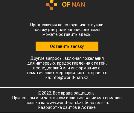
50 °C.
Высокие температуры пришлись на период
цветения и налива зерна, когда растения
особенно чувствительны к жаре. Кроме того,
повышенная влажность создает благоприятные
условия для распространения вредителей и
болезней. Власти уже рекомендовали аграриям
увеличить объемы орошения и принять
дополнительные меры для защиты посевов.
Пока речь идет лишь о рисках, а не о
фактическом неурожае. Оценить масштаб
возможных потерь удастся только после начала
уборочной кампании. Однако ситуация
находится под пристальным вниманием,
поскольку осенний урожай обеспечивает около
трех четвертей всего производства зерна в
Китае.
Для Казахстана развитие событий может иметь и
положительную сторону. Китай остается одним